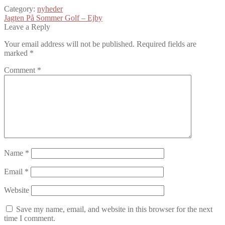
Category:
nyheder
Post
Next
Jagten På Sommer Golf – Ejby
post:
Leave a Reply
navigation
Your email address will not be published.
Required fields are
marked
*
Comment
*
Name
*
Email
*
Website
Save my name, email, and website in this browser for the next
time I comment.