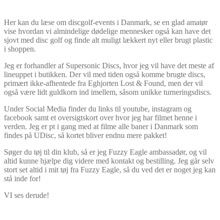
Her kan du læse om discgolf-events i Danmark, se en glad amatør
vise hvordan vi almindelige dødelige mennesker også kan have det
sjovt med disc golf og finde alt muligt lækkert nyt eller brugt plastic
i shoppen.
Jeg er forhandler af Supersonic Discs, hvor jeg vil have det meste af
lineuppet i butikken. Der vil med tiden også komme brugte discs,
primært ikke-afhentede fra Eghjorten Lost & Found, men der vil
også være lidt guldkorn ind imellem, såsom unikke turneringsdiscs.
Under Social Media finder du links til youtube, instagram og
facebook samt et oversigtskort over hvor jeg har filmet henne i
verden. Jeg er pt i gang med at filme alle baner i Danmark som
findes på UDisc, så kortet bliver endnu mere pakket!
Søger du tøj til din klub, så er jeg Fuzzy Eagle ambassadør, og vil
altid kunne hjælpe dig videre med kontakt og bestilling. Jeg går selv
stort set altid i mit tøj fra Fuzzy Eagle, så du ved det er noget jeg kan
stå inde for!
VI ses derude!