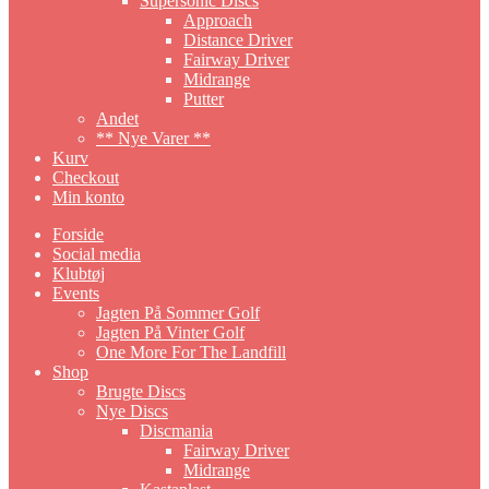
Supersonic Discs
Approach
Distance Driver
Fairway Driver
Midrange
Putter
Andet
** Nye Varer **
Kurv
Checkout
Min konto
Forside
Social media
Klubtøj
Events
Jagten På Sommer Golf
Jagten På Vinter Golf
One More For The Landfill
Shop
Brugte Discs
Nye Discs
Discmania
Fairway Driver
Midrange