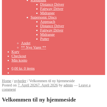
Kastaplast
Distance Driver
Fairway Driver
Midrange
Supersonic Discs
Approach
Distance Driver
Fairway Driver
Midrange
Putter
Andet
** Nye Varer **
Kurv
Checkout
Min konto
0,00
kr.
0 items
Home
/
nyheder
/
Velkommen til ny hjemmeside
Posted on
7. April 2026
7. April 2026
by
admin
—
Leave a
comment
Velkommen til ny hjemmeside