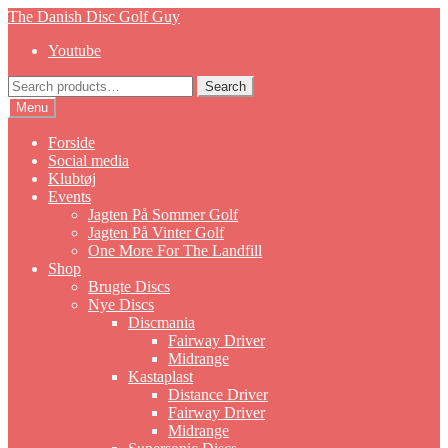
Skip
Skip
The Danish Disc Golf Guy
to
to
Youtube
navigation
content
Search
Search
for:
Menu
Forside
Social media
Klubtøj
Events
Jagten På Sommer Golf
Jagten På Vinter Golf
One More For The Landfill
Shop
Brugte Discs
Nye Discs
Discmania
Fairway Driver
Midrange
Kastaplast
Distance Driver
Fairway Driver
Midrange