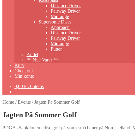
Kastaplast
Distance Driver
Fairway Driver
Midrange
Supersonic Discs
Approach
Distance Driver
Fairway Driver
Midrange
Putter
Andet
** Nye Varer **
Kurv
Checkout
Min konto
0,00
kr.
0 items
Home
/
Events
/
Jagten På Sommer Golf
Jagten På Sommer Golf
PDGA.-Sanktioneret disc golf på vores små baner på Nordsjælland. Vi k