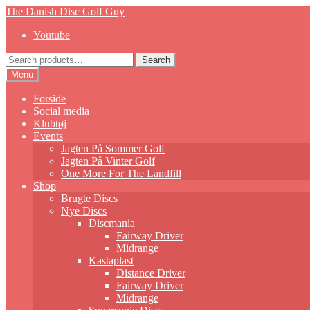
Skip
Skip
The Danish Disc Golf Guy
to
to
Youtube
navigation
content
Search
Search
for:
Menu
Forside
Social media
Klubtøj
Events
Jagten På Sommer Golf
Jagten På Vinter Golf
One More For The Landfill
Shop
Brugte Discs
Nye Discs
Discmania
Fairway Driver
Midrange
Kastaplast
Distance Driver
Fairway Driver
Midrange