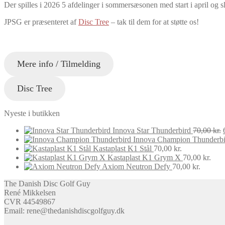
Der spilles i 2026 5 afdelinger i sommersæsonen med start i april og sl
JPSG er præsenteret af
Disc Tree
– tak til dem for at støtte os!
Mere info / Tilmelding
Disc Tree
Nyeste i butikken
Innova Star Thunderbird
70,00
kr.
Innova Champion Thunderbi
Kastaplast K1 Stål
70,00
kr.
Kastaplast K1 Grym X
70,00
kr.
Axiom Neutron Defy
70,00
kr.
The Danish Disc Golf Guy
René Mikkelsen
CVR 44549867
Email: rene@thedanishdiscgolfguy.dk