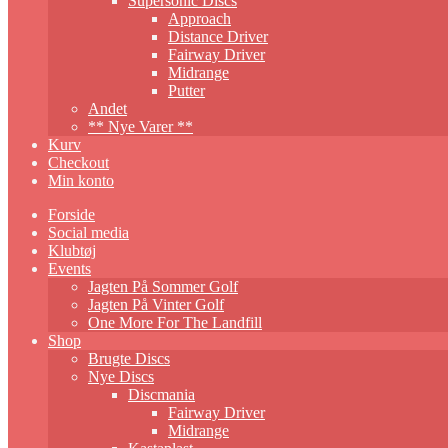
Supersonic Discs
Approach
Distance Driver
Fairway Driver
Midrange
Putter
Andet
** Nye Varer **
Kurv
Checkout
Min konto
Forside
Social media
Klubtøj
Events
Jagten På Sommer Golf
Jagten På Vinter Golf
One More For The Landfill
Shop
Brugte Discs
Nye Discs
Discmania
Fairway Driver
Midrange